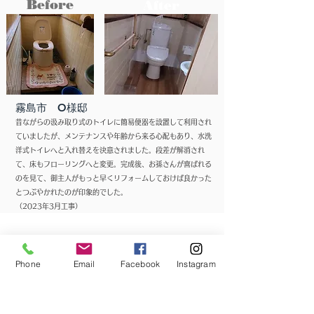
Before
After
霧島市 O様邸
昔ながらの汲み取り式のトイレに簡易便器を設置して利用され
ていましたが、メンテナンスや年齢から来る心配もあり、水洗
洋式トイレへと入れ替えを決意されました。段差が解消され
て、床もフローリングへと変更。完成後、お孫さんが喜ばれる
のを見て、御主人がもっと早くリフォームしておけば良かった
とつぶやかれたのが印象的でした。
​（2023年3月工事）
洋式トイレの入れ替え
Phone
Email
Facebook
Instagram
Before
After