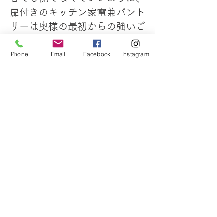
扉付きのキッチン家電兼パント
リーは奥様の最初からの強いご
希望でした。
Phone
Email
Facebook
Instagram
お隣との距離が近い為、洗濯物
は目立たない場所に干せるよ
う、寝室の近くに水回りを集結
し、掃き出し窓の外側には将来
的にサンルームを設置計画中！
​平屋で限られた条件の中でも、
ご家族 それぞれの「欲しい」
と「避けたい」を盛り込んだご
納得頂ける『我が家』が
​完成しました。