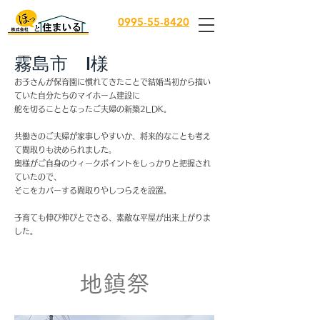
0995-55-8420
霧島市 I様
お子さんが保育園に慣れてきたことで結婚当初から描い
ていた自分たちのマイホーム建設に
舵を切ることとなったご夫婦の新築2LDK。
共働きのご夫婦が家事しやすいか、将来的なことも考え
て間取りも決められました。
奥様がご自身のウィークポイントをしっかりと把握され
ていたので、​
そこをカバーする間取りやしつらえを設置。
​子育ても伸び伸びとできる、素敵な平屋が出来上がりま
した。
地鎮祭